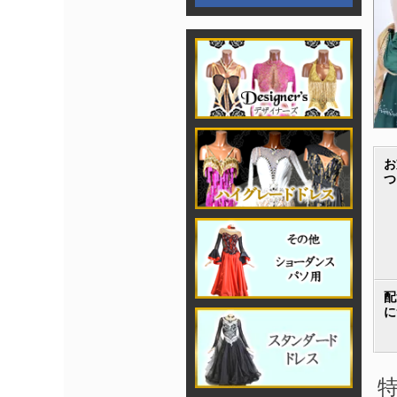
お
つ
配
に