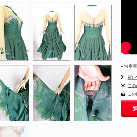
» 特定
買い
この
この