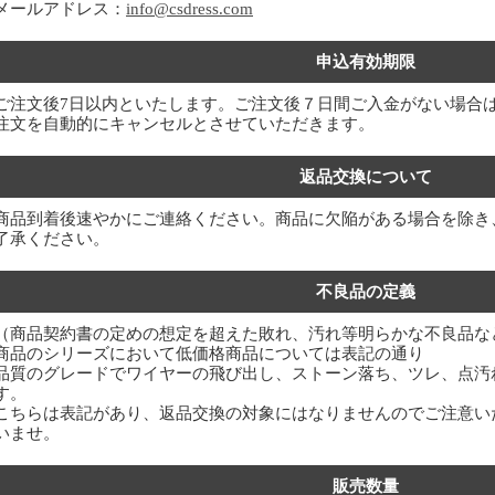
メールアドレス：
info@csdress.com
申込有効期限
ご注文後7日以内といたします。ご注文後７日間ご入金がない場合
注文を自動的にキャンセルとさせていただきます。
返品交換について
商品到着後速やかにご連絡ください。商品に欠陥がある場合を除き
了承ください。
不良品の定義
（商品契約書の定めの想定を超えた敗れ、汚れ等明らかな不良品な
商品のシリーズにおいて低価格商品については表記の通り
品質のグレードでワイヤーの飛び出し、ストーン落ち、ツレ、点汚
す。
こちらは表記があり、返品交換の対象にはなりませんのでご注意い
いませ。
販売数量