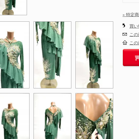
» 特定
買い
この
この