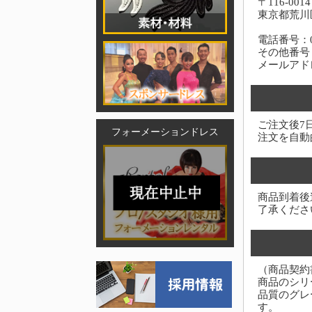
〒116-0014
東京都荒川区
電話番号：03-
その他番号：0
メールアド
ご注文後7
フォーメーションドレス
注文を自動
商品到着後
了承くださ
（商品契約
商品のシリ
品質のグレ
す。