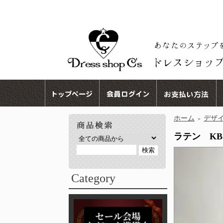
ホーム
デザ
＞
ラテン KB 
Category