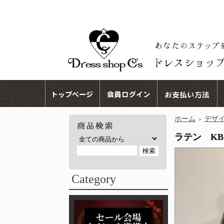
ホーム
デザ
＞
ラテン KB 
Category