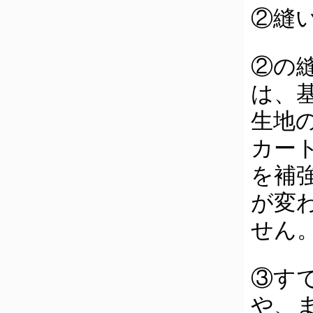
②縫
②の
は、
生地
カー
を補
が変
せん
③す
や、