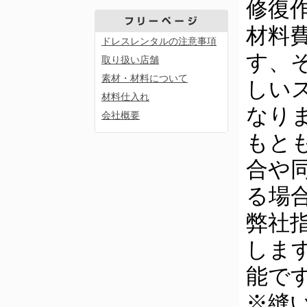
修復
材料
ドレスレンタルの注意事項
す、
取り扱い店舗
素材・材料について
しい
材料仕入れ
なり
会社概要
もと
合や
る場
弊社
しま
能で
※縫