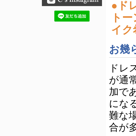
●ド
トー
イク
お幾
ドレ
が通
加で
にな
難な
合が