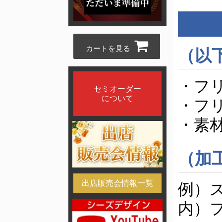
カートを見る
（以
・フ
セミオーダー
について
・フ
・素
（加
出店販売会情報一覧
例）
内）