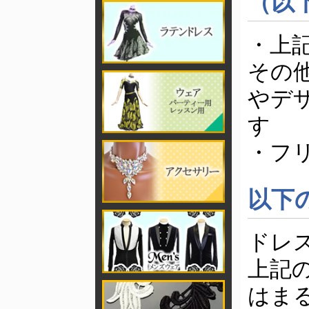
（以
・上
その
やデ
す
・フ
以下
ドレ
上記
はま