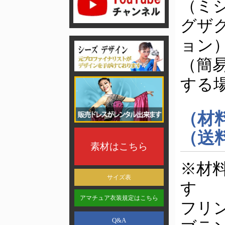
（ミ
グザ
ョン
（簡
する
（材
（送
素材はこちら
※材
サイズ表
す
アマチュア衣装規定はこちら
フリ
Q&A