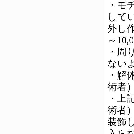
・モ
して
外し
～10,
・周
ないよ
・解
術者）
・上
術者）
装飾
入ら