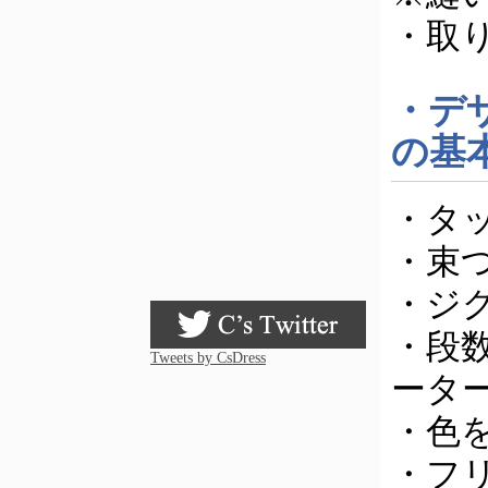
・取
・デ
の基
・タ
・束
・ジ
・段
Tweets by CsDress
ータ
・色
・フ