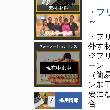
・フ
～
・フ
外す
フォーメーションドレス
※フ
ーン
（簡
ン加
要に
合