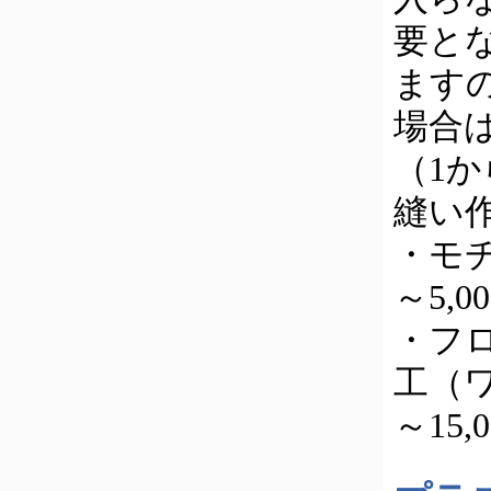
要と
ます
場合
（1
縫い
・モ
～5,0
・フ
工（ワ
～15,