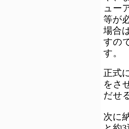
ュー
等が
場合
すの
す。
正式
をさ
だせ
次に
と約