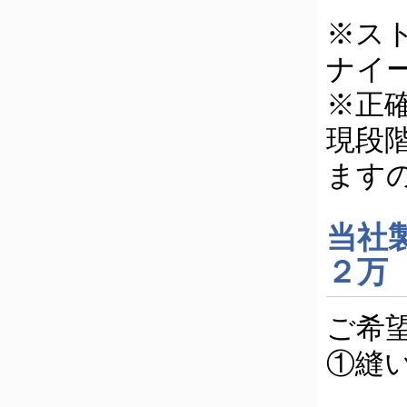
※ス
ナイ
※正
現段
ます
当社
２万
ご希
①縫