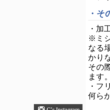
・そ
・加
※ミ
なる
かり
その
ます
・フ
何ら