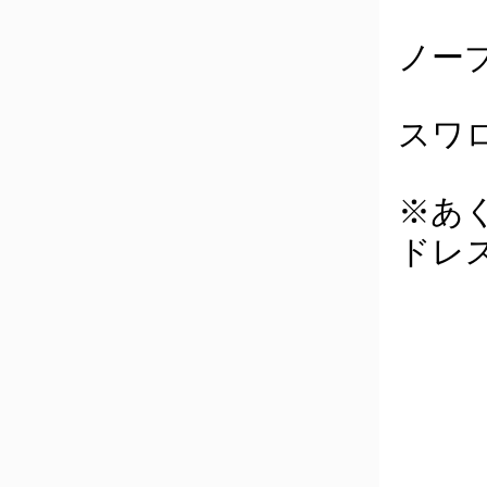
ノー
スワ
※あ
ドレ