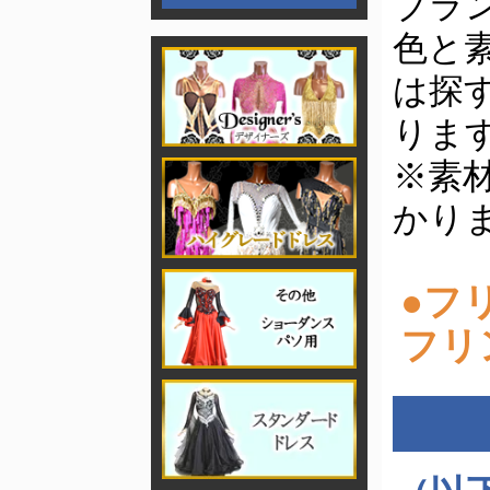
ブラ
色と
は探
りま
※素
かり
●フ
フリ