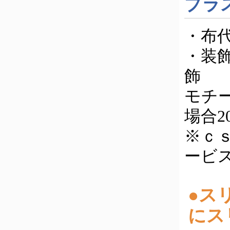
プラ
・布代
・装
飾
モチ
場合2
※ｃ
ービス
●ス
にス