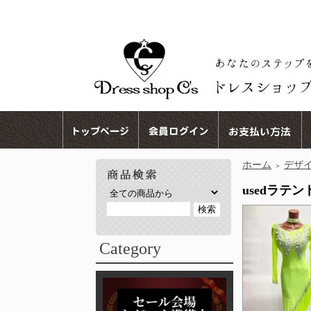
ホーム
デザ
＞
usedラテ
Category