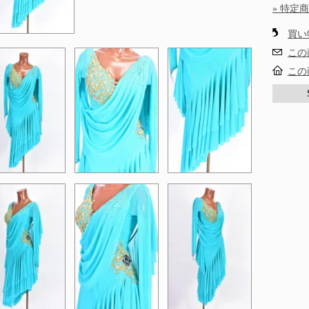
» 特定
買い
この
この