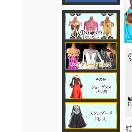
お
つ
配
に