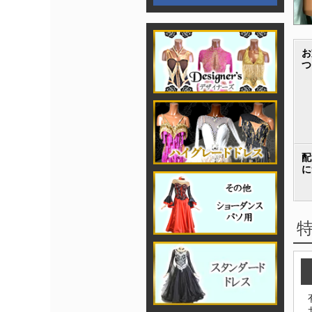
お
つ
配
に