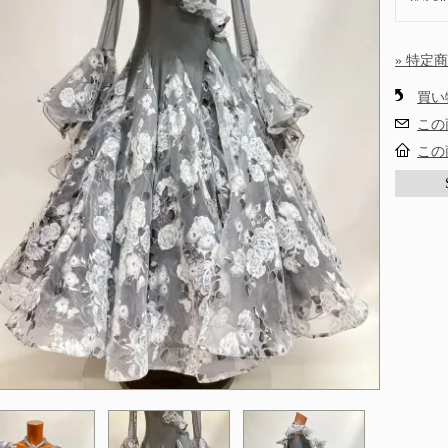
» 特定
買い
この
この