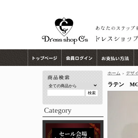
ホーム
デザ
＞
ラテン MG 
Category