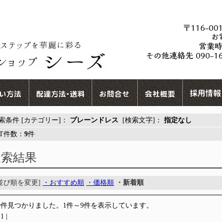
索条件 [カテゴリー]：
プレーンドレス
[検索文字]：
指定なし
IT件数：
9
件
検索結果
[並び順を変更]
・おすすめ順
・価格順
・新着順
9件見つかりました。1件～9件を表示しています。
 1 |