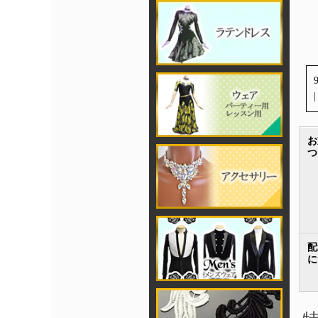
|
お
つ
配
に