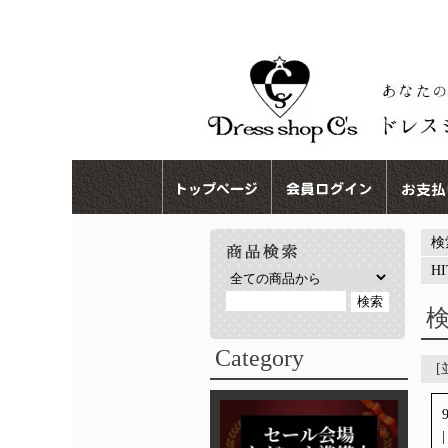
検
H
Category
|