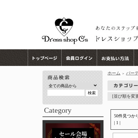
ホーム
パー
＞
[並び順を変
Category
50件見つか
| 1 |