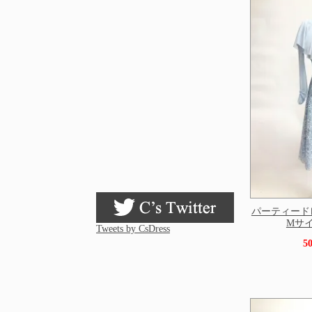
パーティード
Mサイズ
Tweets by CsDress
5