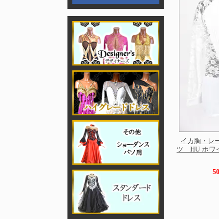
イカ胸・レ
ツ HU ホワ
5